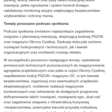
parking, tereny zielone oraz pasy zieleni izolacyjnej wokół
inwestycji, pełne ogrodzenie i system kontroli dostępu,
całodobowy monitoring wizyjny zwiększający bezpieczeństwo
użytkowników i ochronę mienia.
Tematy poruszane podczas spotkania
Podczas spotkania omówiono najważniejsze zagadnienia
związane z planowaną inwestycją, obejmującą budowę PSZOK
oraz magazynu Obrony Cywilnej. Dyskusja dotyczyła zarówno
rozwiązań funkcjonalnych i technicznych, jak i kwestii
organizacyjnych oraz możliwości rozwoju obiektu.
W szczególności poruszono następujące tematy: wydzielenie
pomieszczeń technicznych przeznaczonych do magazynowania
agregatów prądotwórczych oraz paliw w części Obrony Cywilnej,
współistnienie funkcji PSZOK i magazynu OC, w tym kwestie
bezpieczeństwa, organizacji oraz ewentualnych uciążliwości
eksploatacyjnych, możliwość realizacji magazynów
kontenerowych oraz odniesienie do dostępnych programów
dofinansowania takich rozwiązań, rozwiązania typu „dual use”
oraz zagadnienia związane z infrastrukturą kryzysową
i bezpieczeństwa, potencjalne kierunki przyszłej rozbudowy