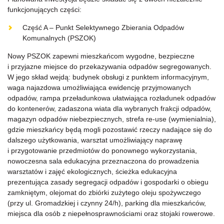
funkcjonujących części:
Część A – Punkt Selektywnego Zbierania Odpadów
Komunalnych (PSZOK)
Nowy PSZOK zapewni mieszkańcom wygodne, bezpieczne
i przyjazne miejsce do przekazywania odpadów segregowanych.
W jego skład wejdą: budynek obsługi z punktem informacyjnym,
waga najazdowa umożliwiająca ewidencję przyjmowanych
odpadów, rampa przeładunkowa ułatwiająca rozładunek odpadów
do kontenerów, zadaszona wiata dla wybranych frakcji odpadów,
magazyn odpadów niebezpiecznych, strefa re-use (wymienialnia),
gdzie mieszkańcy będą mogli pozostawić rzeczy nadające się do
dalszego użytkowania, warsztat umożliwiający naprawę
i przygotowanie przedmiotów do ponownego wykorzystania,
nowoczesna sala edukacyjna przeznaczona do prowadzenia
warsztatów i zajęć ekologicznych, ścieżka edukacyjna
prezentująca zasady segregacji odpadów i gospodarki o obiegu
zamkniętym, olejomat do zbiórki zużytego oleju spożywczego
(przy ul. Gromadzkiej i czynny 24/h), parking dla mieszkańców,
miejsca dla osób z niepełnosprawnościami oraz stojaki rowerowe.