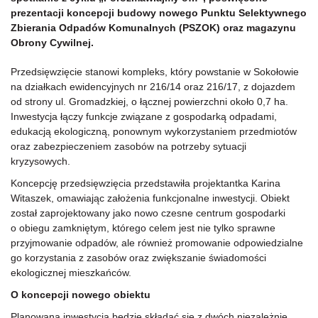
prezentacji koncepcji budowy nowego Punktu Selektywnego
Zbierania Odpadów Komunalnych (PSZOK) oraz magazynu
Obrony Cywilnej.
Przedsięwzięcie stanowi kompleks, który powstanie w Sokołowie
na działkach ewidencyjnych nr 216/14 oraz 216/17, z dojazdem
od strony ul. Gromadzkiej, o łącznej powierzchni około 0,7 ha.
Inwestycja łączy funkcje związane z gospodarką odpadami,
edukacją ekologiczną, ponownym wykorzystaniem przedmiotów
oraz zabezpieczeniem zasobów na potrzeby sytuacji
kryzysowych.
Koncepcję przedsięwzięcia przedstawiła projektantka Karina
Witaszek, omawiając założenia funkcjonalne inwestycji. Obiekt
został zaprojektowany jako nowo czesne centrum gospodarki
o obiegu zamkniętym, którego celem jest nie tylko sprawne
przyjmowanie odpadów, ale również promowanie odpowiedzialne
go korzystania z zasobów oraz zwiększanie świadomości
ekologicznej mieszkańców.
O koncepcji nowego obiektu
Planowana inwestycja będzie składać się z dwóch niezależnie