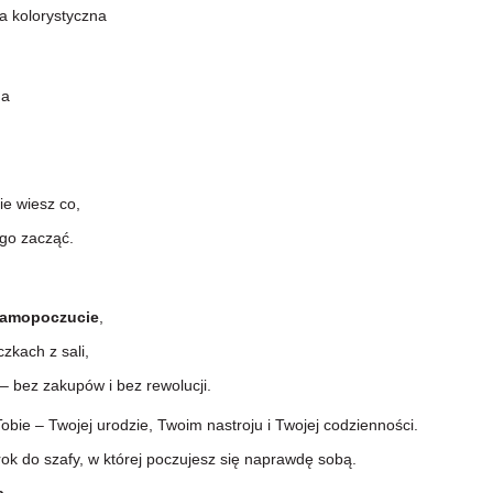
a kolorystyczna
na
ie wiesz co,
ego zacząć.
 samopoczucie
,
zkach z sali,
– bez zakupów i bez rewolucji.
bie – Twojej urodzie, Twoim nastroju i Twojej codzienności.
rok do szafy, w której poczujesz się naprawdę sobą.