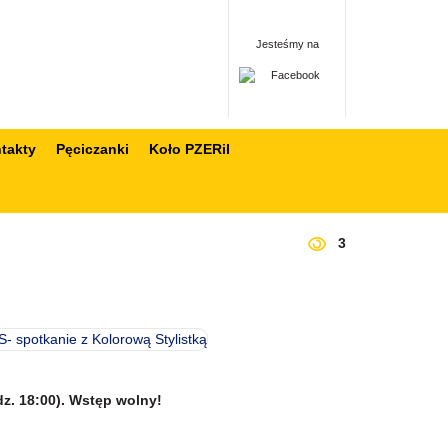
Jesteśmy na
takty
Pęciczanki
Koło PZERiI
3
z. 18:00). Wstęp wolny!