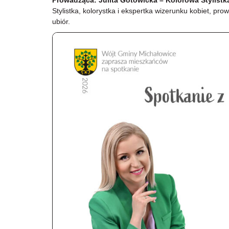
Prowadząca: Julita Gotowicka – Kolorowa Stylistk
Stylistka, kolorystka i ekspertka wizerunku kobiet, p
ubiór.