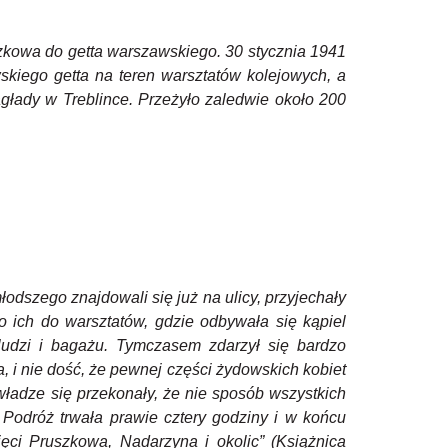
szkowa do getta warszawskiego. 30 stycznia 1941
kiego getta na teren warsztatów kolejowych, a
łady w Treblince. Przeżyło zaledwie około 200
dszego znajdowali się już na ulicy, przyjechały
o ich do warsztatów, gdzie odbywała się kąpiel
ludzi i bagażu. Tymczasem zdarzył się bardzo
, i nie dość, że pewnej części żydowskich kobiet
władze się przekonały, że nie sposób wszystkich
Podróż trwała prawie cztery godziny i w końcu
ci Pruszkowa, Nadarzyna i okolic” (Książnica