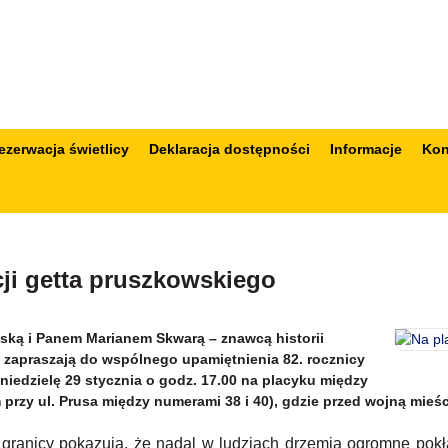
ezerwacja świetlicy
Deklaracja dostępności
Informacje
Kon
cji getta pruszkowskiego
ską i Panem Marianem Skwarą – znawcą historii
 zapraszają do wspólnego upamiętnienia 82. rocznicy
niedzielę 29 stycznia o godz. 17.00 na placyku między
 przy ul. Prusa między numerami 38 i 40), gdzie przed wojną mieś
granicy pokazują, że nadal w ludziach drzemią ogromne pokł