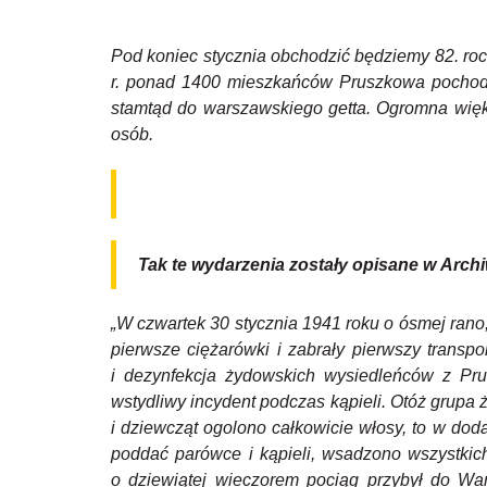
Pod koniec stycznia obchodzić będziemy 82. roc
r. ponad 1400 mieszkańców Pruszkowa pochodze
stamtąd do warszawskiego getta. Ogromna więk
osób.
Tak te wydarzenia zostały opisane w Arc
„W czwartek 30 stycznia 1941 roku o ósmej rano
pierwsze ciężarówki i zabrały pierwszy transp
i dezynfekcja żydowskich wysiedleńców z Pru
wstydliwy incydent podczas kąpieli. Otóż grupa 
i dziewcząt ogolono całkowicie włosy, to w dod
poddać parówce i kąpieli, wsadzono wszystkic
o dziewiątej wieczorem pociąg przybył do Wa