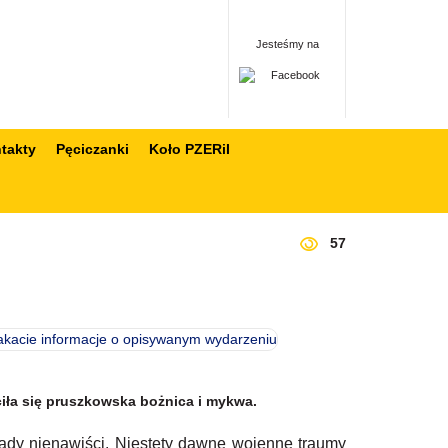
Jesteśmy na
takty
Pęciczanki
Koło PZERiI
57
ciła się pruszkowska bożnica i mykwa.
ady nienawiści. Niestety dawne wojenne traumy