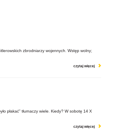
hitlerowskich zbrodniarzy wojennych. Wstęp wolny;
czytaj więcej
było płakać” tłumaczy wiele. Kiedy? W sobotę 14 X
czytaj więcej