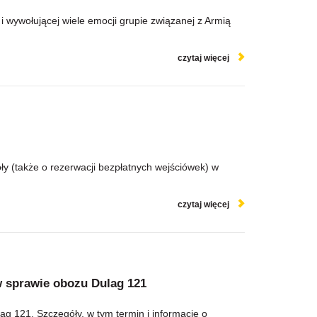
wywołującej wiele emocji grupie związanej z Armią
czytaj więcej
 (także o rezerwacji bezpłatnych wejściówek) w
czytaj więcej
w sprawie obozu Dulag 121
ag 121. Szczegóły, w tym termin i informacje o