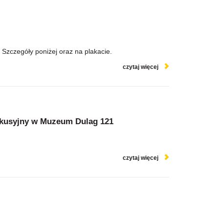
zczegóły poniżej oraz na plakacie.
czytaj więcej
skusyjny w Muzeum Dulag 121
czytaj więcej