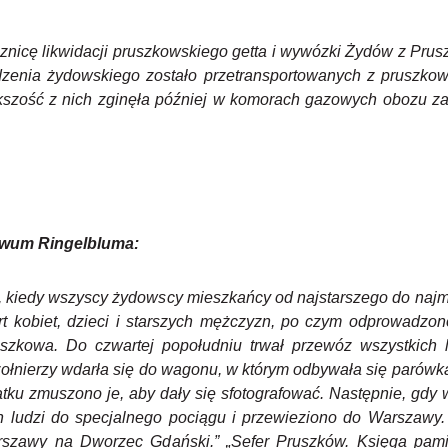
znicę likwidacji pruszkowskiego getta i wywózki Żydów z Pru
nia żydowskiego zostało przetransportowanych z pruszkows
szość z nich zginęła później w komorach gazowych obozu zag
hiwum Ringelbluma:
, kiedy wszyscy żydowscy mieszkańcy od najstarszego do najmło
ort kobiet, dzieci i starszych mężczyzn, po czym odprowadzon
szkowa. Do czwartej popołudniu trwał przewóz wszystkich 
żołnierzy wdarła się do wagonu, w którym odbywała się parówka
atku zmuszono je, aby dały się sfotografować. Następnie, gdy 
h ludzi do specjalnego pociągu i przewieziono do Warszawy. 
rszawy na Dworzec Gdański.” „Sefer Pruszków. Księga pamię