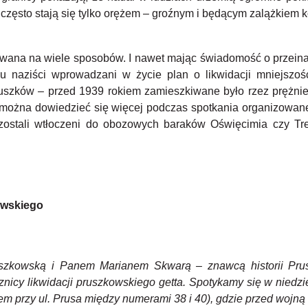
sto stają się tylko orężem – groźnym i będącym zalążkiem kole
tywana na wiele sposobów. I nawet mając świadomość o przein
ku naziści wprowadzani w życie plan o likwidacji mniejszośc
uszków – przed 1939 rokiem zamieszkiwane było rzez prężnie 
zie można dowiedzieć się więcej podczas spotkania organizow
ostali wtłoczeni do obozowych baraków Oświęcimia czy Tre
kowskiego
zkowską i Panem Marianem Skwarą – znawcą historii Prusz
nicy likwidacji pruszkowskiego getta. Spotykamy się w niedzi
em przy ul. Prusa między numerami 38 i 40), gdzie przed wojną