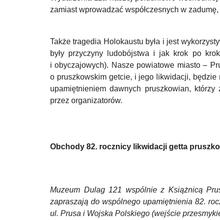
zamiast wprowadzać współczesnych w zadumę, czę
Także tragedia Holokaustu była i jest wykorzys
były przyczyny ludobójstwa i jak krok po kro
i obyczajowych). Nasze powiatowe miasto – Pr
o pruszkowskim getcie, i jego likwidacji, będ
upamiętnieniem dawnych pruszkowian, którzy z
przez organizatorów.
Obchody 82. rocznicy likwidacji getta prusz
Muzeum Dulag 121 wspólnie z Książnicą Prus
zapraszają do wspólnego upamiętnienia 82. rocz
ul. Prusa i Wojska Polskiego (wejście przesmyki