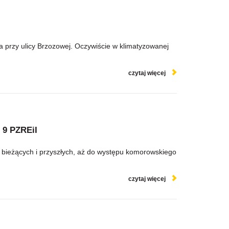
ca przy ulicy Brzozowej. Oczywiście w klimatyzowanej
czytaj więcej
 9 PZREiI
w bieżących i przyszłych, aż do występu komorowskiego
czytaj więcej