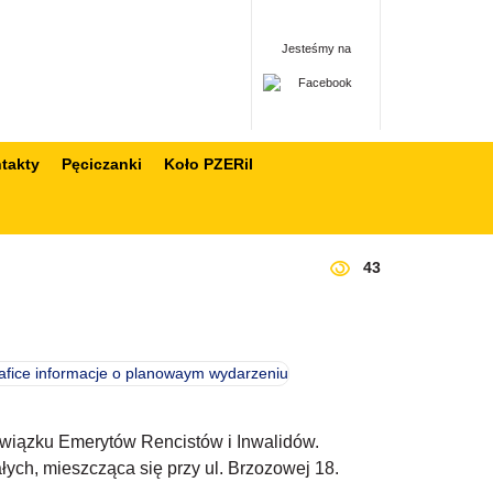
Jesteśmy na
takty
Pęciczanki
Koło PZERiI
43
Związku Emerytów Rencistów i Inwalidów.
łych, mieszcząca się przy ul. Brzozowej 18.