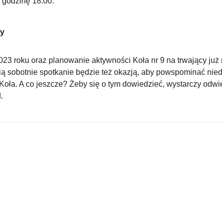
 godzinę 18.00.
ny
 roku oraz planowanie aktywności Koła nr 9 na trwający już
cią sobotnie spotkanie będzie też okazją, aby powspominać ni
ła. A co jeszcze? Żeby się o tym dowiedzieć, wystarczy odwied
.