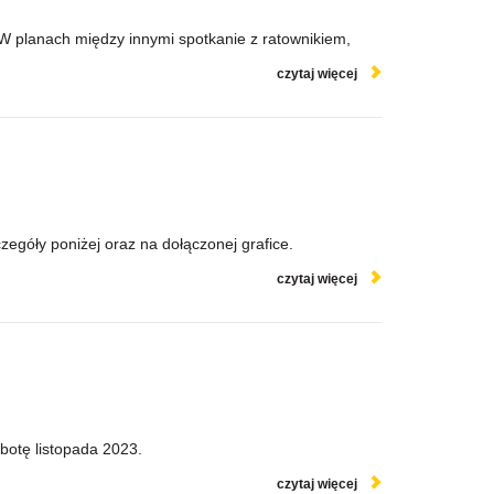
 W planach między innymi spotkanie z ratownikiem,
czytaj więcej
zegóły poniżej oraz na dołączonej grafice.
czytaj więcej
botę listopada 2023.
czytaj więcej