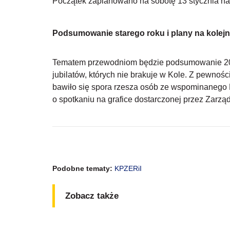
Początek zaplanowano na sobotę 13 stycznia na
Podsumowanie starego roku i plany na kolej
Tematem przewodniom będzie podsumowanie 2023
jubilatów, których nie brakuje w Kole. Z pewnoś
bawiło się spora rzesza osób ze wspominanego Ko
o spotkaniu na grafice dostarczonej przez Zarząd
Podobne tematy:
KPZERiI
Zobacz także