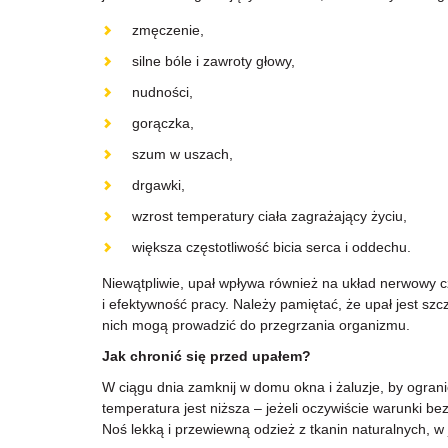
zmęczenie,
silne bóle i zawroty głowy,
nudności,
gorączka,
szum w uszach,
drgawki,
wzrost temperatury ciała zagrażający życiu,
większa częstotliwość bicia serca i oddechu.
Niewątpliwie, upał wpływa również na układ nerwowy 
i efektywność pracy. Należy pamiętać, że upał jest sz
nich mogą prowadzić do przegrzania organizmu.
Jak chronić się przed upałem?
W ciągu dnia zamknij w domu okna i żaluzje, by ogran
temperatura jest niższa – jeżeli oczywiście warunki b
Noś lekką i przewiewną odzież z tkanin naturalnych, 