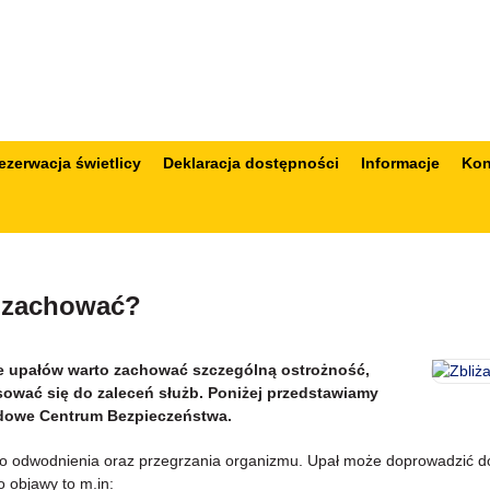
ezerwacja świetlicy
Deklaracja dostępności
Informacje
Kon
ię zachować?
ie upałów warto zachować szczególną ostrożność,
ować się do zaleceń służb. Poniżej przedstawiamy
ądowe Centrum Bezpieczeństwa.
 odwodnienia oraz przegrzania organizmu. Upał może doprowadzić do 
 objawy to m.in: