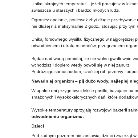
Unikaj skrajnych temperatur – jeżeli pracujesz w kli
zwłaszcza u starszych i bardzo młodych ludzi.
Ogranicz opalanie, ponieważ zbyt długie przebywanie n
nie dłużej niż maksymalnie 2 godz., stosując przy tym
Unikaj forsownego wysiłku fizycznego w najgorętszej 
odwodnieniem i utratą minerałów, przegrzaniem organ
Będąc nad wodą pamiętaj, że nie wolno gwałtownie wcho
wchodzisz i dopiero wtedy powoli się w niej zanurz.
Podróżując samochodem, częściej rób przerwy i odpoc
Nawadniaj organizm – pij dużo wody, najlepiej ni
W upalne dni przygotowuj lekkie posiłki, bazujące na 
smażonych i wysokokalorycznych dań, które dodatkow
Wysokie temperatury sprzyjają rozwojowi bakterii salmo
odwodnieniu organizmu.
Dzieci
Pod żadnym pozorem nie zostawiaj dzieci i zwierząt