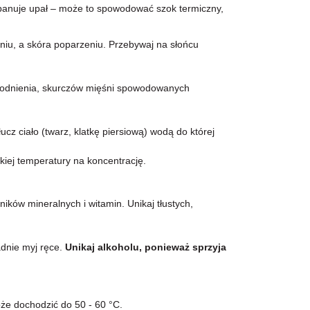
 panuje upał – może to spowodować szok termiczny,
aniu, a skóra poparzeniu. Przebywaj na słońcu
odwodnienia, skurczów mięśni spowodowanych
z ciało (twarz, klatkę piersiową) wodą do której
iej temperatury na koncentrację.
ików mineralnych i witamin. Unikaj tłustych,
adnie myj ręce.
Unikaj alkoholu, ponieważ sprzyja
e dochodzić do 50 - 60 °C.