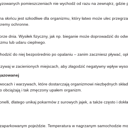
matyzowanych pomieszczeniach nie wychodź od razu na zewnątrz, gdzie
a słońcu jest szkodliwe dla organizmu, który łatwo może ulec przegrz
 kremy ochronne.
porze dnia. Wysiłek fizyczny, jak np. bieganie może doprowadzić do 
izmu lub udaru cieplnego.
dzić do niej bezpośrednio po opalaniu – zanim zaczniesz pływać, opłuc
zywaj w zacienionych miejscach, aby złagodzić negatywny wpływ wysok
egazowanej
owocach i warzywach, które dostarczają organizmowi niezbędnych składn
o obciążają i tak zmęczony upałem organizm.
nelli, dlatego unikaj pokarmów z surowych jajek, a także często i dokł
 w zaparkowanym pojeździe. Temperatura w nagrzanym samochodzie moż