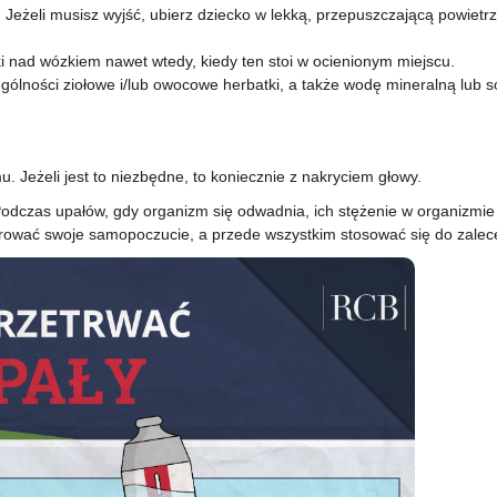
eżeli musisz wyjść, ubierz dziecko w lekką, przepuszczającą powietrze
i nad wózkiem nawet wtedy, kiedy ten stoi w ocienionym miejscu.
ególności ziołowe i/lub owocowe herbatki, a także wodę mineralną lub s
 Jeżeli jest to niezbędne, to koniecznie z nakryciem głowy.
 Podczas upałów, gdy organizm się odwadnia, ich stężenie w organizmi
rować swoje samopoczucie, a przede wszystkim stosować się do zale