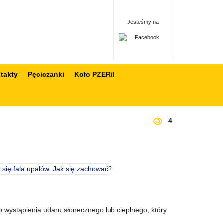
Jesteśmy na
takty
Pęciczanki
Koło PZERiI
4
wystąpienia udaru słonecznego lub cieplnego, który