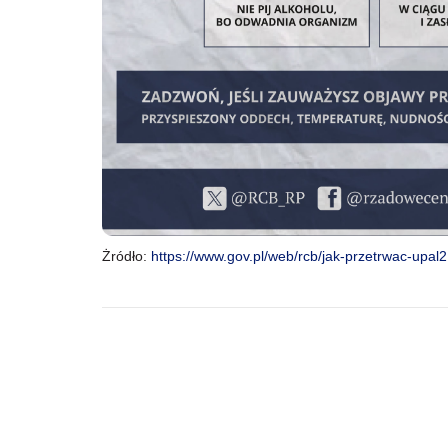
Żródło:
https://www.gov.pl/web/rcb/jak-przetrwac-upal2