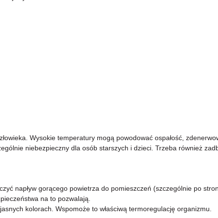
człowieka. Wysokie temperatury mogą powodować ospałość, zdenerwowa
czególnie niebezpieczny dla osób starszych i dzieci. Trzeba również za
iczyć napływ gorącego powietrza do pomieszczeń (szczególnie po stroni
ezpieczeństwa na to pozwalają.
w jasnych kolorach. Wspomoże to właściwą termoregulację organizmu.