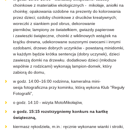
choinkowe z materiałów ekologicznych - mikołaje, aniołki na
choinkę; opakowania ozdobne na prezenty do kolorowania
przez dzieci; ozdoby choinkowe z drucików kreatywnych;
woreczki z siankiem pod obrus, dekorowanie
pierników, lampiony ze światełkiem, gwiazdy papierowe
i zawieszki świąteczne, choinki z wiklinowych wstążek na
krążku drewna, udekorowane suszonymi owocami i innymi
ozdobami, drzewo dobrych uczynków - powstaną minidomki,
w każdym będzie krótka sentencja (dobry uczynek), dzieci
zawieszą domki na drzewku. dodatkowo dzieci (młodsze
wspólnie z rodzicami) wykonają lampion-domek, który
zabiorą do domu,
w godz. 14:00–16:00 rodzinna, kameralna mini-
sesja fotograficzna przy kominku, którą wykona Klub "Reguły
Fotografii",
o godz. 14:10 - wizyta MotoMikołajów,
o godz. 15:15 rozstrzygniemy konkurs na kartkę
świąteczną,
kiermasz rękodzieła, m.in.: ręcznie wykonane wianki i stroiki,