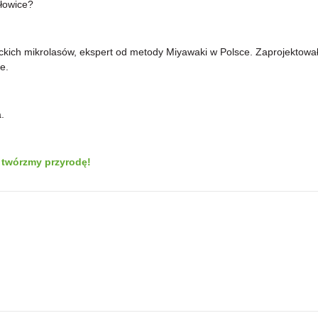
łowice?
wickich mikrolasów, ekspert od metody Miyawaki w Polsce. Zaprojektowa
e.
.
m twórzmy przyrodę!