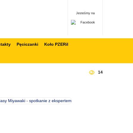
Jesteśmy na
takty
Pęciczanki
Koło PZERiI
14