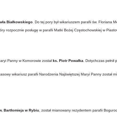
awła Białkowskiego
. Do tej pory był wikariuszem parafii św. Floriana 
tóry rozpocznie posługę w parafii Matki Bożej Częstochowskiej w Piasto
Maryi Panny w Komorowie został
ks. Piotr Powałka
. Dotychczas pełnił
zasowy wikariusz parafii Narodzenia Najświętszej Maryi Panny został m
w. Bartłomieja w Rybiu
, został mianowany rezydentem parafii Bogurod