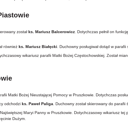
iastowie
kierowany został
ks. Mariusz Balcerowicz
. Dotychczas pełnił on funkcj
ał również
ks. Mariusz Białęcki
. Duchowny posługiwał dotąd w parafii 
tychczasowy wikariusz parafii Matki Bożej Częstochowskiej. Został mia
owie
fii Matki Bożej Nieustającej Pomocy w Pruszkowie. Dotychczas posługi
ocy odchodzi
ks. Paweł Paliga
. Duchowny został skierowany do parafii
Najświętszej Maryi Panny w Pruszkowie. Dotychczasowy wikariusz tej p
zęcinie Dużym.