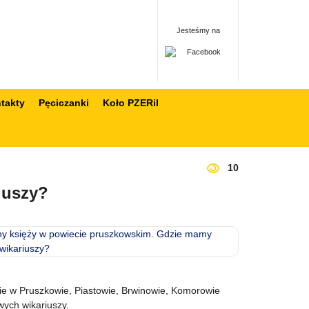
Jesteśmy na
takty
Pęciczanki
Koło PZERiI
10
iuszy?
ie w Pruszkowie, Piastowie, Brwinowie, Komorowie
wych wikariuszy.