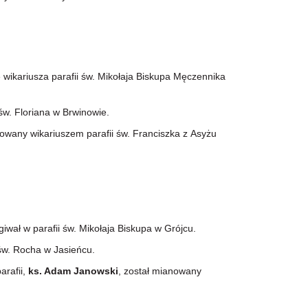
ę wikariusza parafii św. Mikołaja Biskupa Męczennika
św. Floriana w Brwinowie.
nowany wikariuszem parafii św. Franciszka z Asyżu
wał w parafii św. Mikołaja Biskupa w Grójcu.
 św. Rocha w Jasieńcu.
arafii,
ks. Adam Janowski
, został mianowany