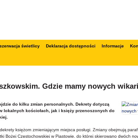
ezerwacja świetlicy
Deklaracja dostępności
Informacje
Kon
uszkowskim. Gdzie mamy nowych wikar
jdzie do kilku zmian personalnych. Dekrety dotyczą
lokalnych kościołach, jak i księży przenoszonych do
iej.
dekrety księżom zmieniającym miejsca posługi. Zmiany obejmują paraf
atki Bożej Częstochowskiej w Piastowie, do której skierowano dwóch no