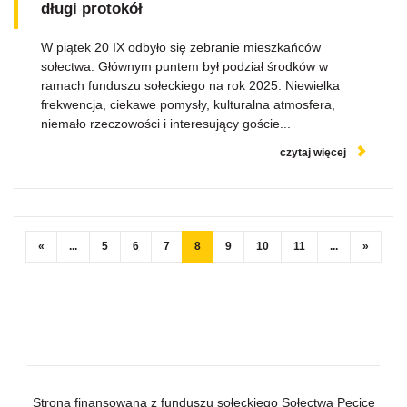
długi protokół
W piątek 20 IX odbyło się zebranie mieszkańców
sołectwa. Głównym puntem był podział środków w
ramach funduszu sołeckiego na rok 2025. Niewielka
frekwencja, ciekawe pomysły, kulturalna atmosfera,
niemało rzeczowości i interesujący goście...
czytaj więcej
«
...
5
6
7
8
9
10
11
...
»
Strona finansowana z funduszu sołeckiego Sołectwa Pęcice