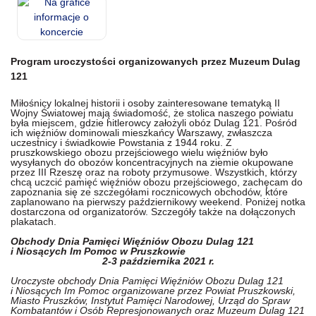
Program uroczystości organizowanych przez Muzeum Dulag
121
Miłośnicy lokalnej historii i osoby zainteresowane tematyką II
Wojny Światowej mają świadomość, że stolica naszego powiatu
była miejscem, gdzie hitlerowcy założyli obóz Dulag 121. Pośród
ich więźniów dominowali mieszkańcy Warszawy, zwłaszcza
uczestnicy i świadkowie Powstania z 1944 roku. Z
pruszkowskiego obozu przejściowego wielu więźniów było
wysyłanych do obozów koncentracyjnych na ziemie okupowane
przez III Rzeszę oraz na roboty przymusowe. Wszystkich, którzy
chcą uczcić pamięć więźniów obozu przejściowego, zachęcam do
zapoznania się ze szczegółami rocznicowych obchodów, które
zaplanowano na pierwszy październikowy weekend. Poniżej notka
dostarczona od organizatorów. Szczegóły także na dołączonych
plakatach.
Obchody Dnia Pamięci Więźniów Obozu Dulag 121
i Niosących Im Pomoc w Pruszkowie
2-3 października 2021 r.
Uroczyste obchody Dnia Pamięci Więźniów Obozu Dulag 121
i Niosących Im Pomoc organizowane przez Powiat Pruszkowski,
Miasto Pruszków, Instytut Pamięci Narodowej, Urząd do Spraw
Kombatantów i Osób Represjonowanych oraz Muzeum Dulag 121