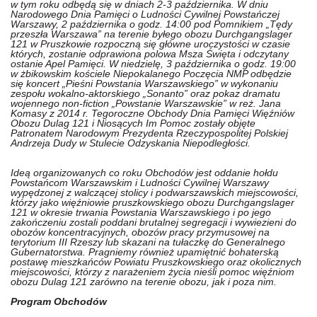
w tym roku odbędą się w dniach 2-3 października. W dniu
Narodowego Dnia Pamięci o Ludności Cywilnej Powstańczej
Warszawy, 2 października o godz. 14:00 pod Pomnikiem „Tędy
przeszła Warszawa” na terenie byłego obozu Durchgangslager
121 w Pruszkowie rozpoczną się główne uroczystości w czasie
których, zostanie odprawiona polowa Msza Święta i odczytany
ostanie Apel Pamięci. W niedzielę, 3 października o godz. 19:00
w żbikowskim kościele Niepokalanego Poczęcia NMP odbędzie
się koncert „Pieśni Powstania Warszawskiego” w wykonaniu
zespołu wokalno-aktorskiego „Sonanto” oraz pokaz dramatu
wojennego non-fiction „Powstanie Warszawskie” w reż. Jana
Komasy z 2014 r. Tegoroczne Obchody Dnia Pamięci Więźniów
Obozu Dulag 121 i Niosących Im Pomoc zostały objęte
Patronatem Narodowym Prezydenta Rzeczypospolitej Polskiej
Andrzeja Dudy w Stulecie Odzyskania Niepodległości.
Ideą organizowanych co roku Obchodów jest oddanie hołdu
Powstańcom Warszawskim i Ludności Cywilnej Warszawy
wypędzonej z walczącej stolicy i podwarszawskich miejscowości,
którzy jako więźniowie pruszkowskiego obozu Durchgangslager
121 w okresie trwania Powstania Warszawskiego i po jego
zakończeniu zostali poddani brutalnej segregacji i wywiezieni do
obozów koncentracyjnych, obozów pracy przymusowej na
terytorium III Rzeszy lub skazani na tułaczkę do Generalnego
Gubernatorstwa. Pragniemy również upamiętnić bohaterską
postawę mieszkańców Powiatu Pruszkowskiego oraz okolicznych
miejscowości, którzy z narażeniem życia nieśli pomoc więźniom
obozu Dulag 121 zarówno na terenie obozu, jak i poza nim.
Program Obchodów