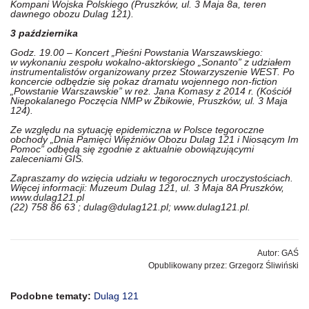
Kompani Wojska Polskiego (Pruszków, ul. 3 Maja 8a, teren
dawnego obozu Dulag 121).
3 października
Godz. 19.00 – Koncert „Pieśni Powstania Warszawskiego:
w wykonaniu zespołu wokalno-aktorskiego „Sonanto” z udziałem
instrumentalistów organizowany przez Stowarzyszenie WEST. Po
koncercie odbędzie się pokaz dramatu wojennego non-fiction
„Powstanie Warszawskie” w reż. Jana Komasy z 2014 r. (Kościół
Niepokalanego Poczęcia NMP w Żbikowie, Pruszków, ul. 3 Maja
124).
Ze względu na sytuację epidemiczna w Polsce tegoroczne
obchody „Dnia Pamięci Więźniów Obozu Dulag 121 i Niosącym Im
Pomoc” odbędą się zgodnie z aktualnie obowiązującymi
zaleceniami GIS.
Zapraszamy do wzięcia udziału w tegorocznych uroczystościach.
Więcej informacji: Muzeum Dulag 121, ul. 3 Maja 8A Pruszków,
www.dulag121.pl
(22) 758 86 63 ; dulag@dulag121.pl; www.dulag121.pl.
Autor: GAŚ
Opublikowany przez: Grzegorz Śliwiński
Podobne tematy:
Dulag 121