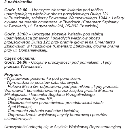
2 października
Godz. 12.00
– Uroczyste złożenie kwiatów pod tablicą
upamiętniającą więźniów obozu przejściowego Dulag 121
w Pruszkowie, żołnierzy Powstania Warszawskiego 1944 r. i ofiary
cywilne na terenie cmentarza w Tworkach (Cmentarz Szpitalny
w Tworkach, ul. Partyzantów 2/4, 05-802 Pruszków).
Godz. 13:00
– Uroczyste złożenie kwiatów pod tablicą
upamiętniającą zmarłych i poległych więźniów obozu
przejściowego Dulag 121 przy bramie głównej na Cmentarzu
Żbikowskim w Pruszkowie (Cmentarz Żbikowski, główna brama
przy ul. Domaniewskiej).
Część oficjalna:
Godz. 14.00
- Oficjalne uroczystości pod pomnikiem „Tędy
przeszła Warszawa”.
Program:
–
Wystawienie posterunku pod pomnikiem;
–
Wprowadzenie pocztów sztandarowych;
–
Polowa Msza św. odprawiona pod pomnikiem „Tędy przeszła
Warszawa”, koncelebrowana przez księdza prałata Mariana
Mikołajczaka i kanonika Bogdana Przegalińskiego;
–
Odśpiewanie Hymnu RP;
–
Okolicznościowe przemówienia przedstawicieli władz;
–
Apel Pamięci;
–
Ceremonia złożenia wieńców i kwiatów;
–
Odprowadzenie wojskowej asysty honorowej i pocztów
sztandarowych.
Uroczystości odbędą się w Asyście Wojskowej Reprezentacyjnej