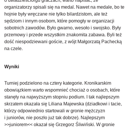
o dwadzieściorgu graczach, warto napisać, że
organizatorzy spisali się na medal. Nawet na medale, bo te
hojnie były wręczane nie tylko bilardzistom, ale też
sędziom i innym osobom, które pomogły w organizacji
sobotnich zawodów. Było gwarno, wesoło i swojsko. Były
przemowy i przede wszystkim znakomita zabawa. Byli też
dość niespodziewani goście, z wójt Małgorzatą Pachecką
na czele.
Wyniki
Turniej podzielono na cztery kategorie. Kronikarskim
obowiązkiem warto wspomnieć chociaż o osobach, które
stanęły na najwyższym stopniu podium. I tak najlepszym
skrzatem okazała się Liliana Majewska (dziadkowi i tacie,
którzy odpowiednio startowali w gronie mężczyzn
i juniorów, nie poszło już tak dobrze). Najlepszym
>>juniorem<< okazał się Grzegorz Śliwiński. W gronie